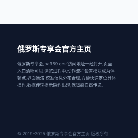
俄罗斯专享会官方主页
俄罗斯专享会,pa969.cc✅访问地址一经打开,页面
入口清晰可见.浏览过程中,动作流程设置模块成为停
顿点.界面简洁,校准信息分布合理,方便快速定位具体
操作.数据传输提示隐约出现,保障感自然传递.
© 2019–2025 俄罗斯专享会官方主页 版权所有