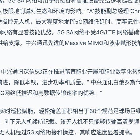
。5G SA 网络可用于衔接各种智能设备完结多项巡检
地削减对生态和环境的影响。”A1技能副总经理 Christia
长途操控无人机，最大程度地发挥5G网络低延时、高牢靠
5G网络有显着技能优势。5G SA网络不受4G/LTE 网
给支撑，中兴通讯先进的Massive MIMO和波束赋
，中兴通讯深信5G正在推进笔直职业开展和职业数字化转
进，降低本钱，进步功率和质量。” 中兴通讯白俄罗斯
G网络低推迟和高数据传输速率的优势。”
ark长途实时巡检赋能，轻松掩盖面积相当于60个规范足球场巨
0分钟，创下无人机续航记载。该无人机不只能够传输高清视
无人机经过5G网络衔接和操控，其响应速度显着提高。