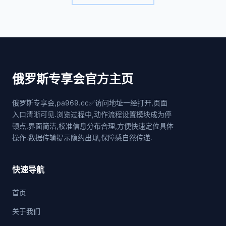
俄罗斯专享会官方主页
俄罗斯专享会,pa969.cc✅访问地址一经打开,页面
入口清晰可见.浏览过程中,动作流程设置模块成为停
顿点.界面简洁,校准信息分布合理,方便快速定位具体
操作.数据传输提示隐约出现,保障感自然传递.
快速导航
首页
关于我们