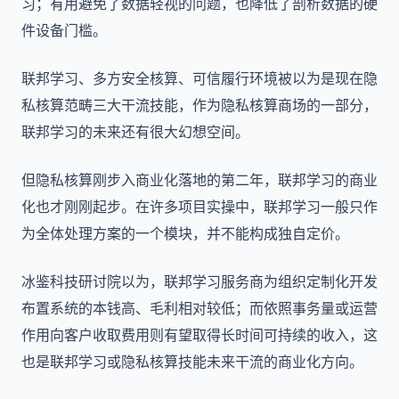
习；有用避免了数据轻视的问题，也降低了剖析数据的硬
件设备门槛。
联邦学习、多方安全核算、可信履行环境被以为是现在隐
私核算范畴三大干流技能，作为隐私核算商场的一部分，
联邦学习的未来还有很大幻想空间。
但隐私核算刚步入商业化落地的第二年，联邦学习的商业
化也才刚刚起步。在许多项目实操中，联邦学习一般只作
为全体处理方案的一个模块，并不能构成独自定价。
冰鉴科技研讨院以为，联邦学习服务商为组织定制化开发
布置系统的本钱高、毛利相对较低；而依照事务量或运营
作用向客户收取费用则有望取得长时间可持续的收入，这
也是联邦学习或隐私核算技能未来干流的商业化方向。