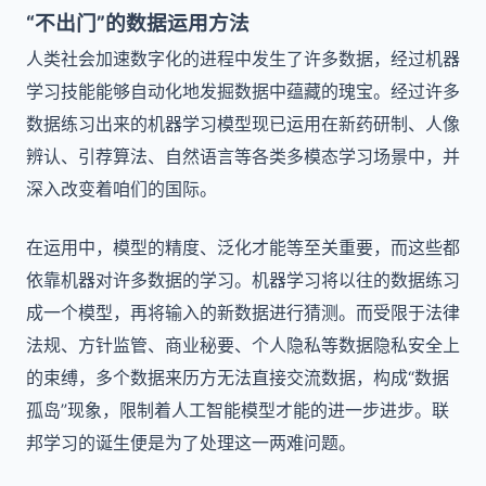
“不出门”的数据运用方法
人类社会加速数字化的进程中发生了许多数据，经过机器
学习技能能够自动化地发掘数据中蕴藏的瑰宝。经过许多
数据练习出来的机器学习模型现已运用在新药研制、人像
辨认、引荐算法、自然语言等各类多模态学习场景中，并
深入改变着咱们的国际。
在运用中，模型的精度、泛化才能等至关重要，而这些都
依靠机器对许多数据的学习。机器学习将以往的数据练习
成一个模型，再将输入的新数据进行猜测。而受限于法律
法规、方针监管、商业秘要、个人隐私等数据隐私安全上
的束缚，多个数据来历方无法直接交流数据，构成“数据
孤岛”现象，限制着人工智能模型才能的进一步进步。联
邦学习的诞生便是为了处理这一两难问题。