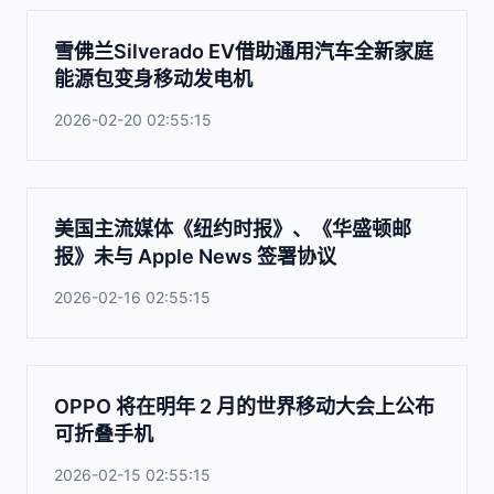
雪佛兰Silverado EV借助通用汽车全新家庭
能源包变身移动发电机
2026-02-20 02:55:15
美国主流媒体《纽约时报》、《华盛顿邮
报》未与 Apple News 签署协议
2026-02-16 02:55:15
OPPO 将在明年 2 月的世界移动大会上公布
可折叠手机
2026-02-15 02:55:15