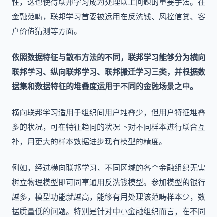
性，这也使得联邦学习成为处理以上问题的重要手法。在
金融范畴，联邦学习首要被运用在反洗钱、风控信贷、客
户价值猜测等方面。
依照数据特征与散布方法的不同，联邦学习能够分为
横向
联邦学习、纵向联邦学习、联邦搬迁学习
三类
，并根据数
据集和数据特征的堆叠度运用于不同的金融场景之中。
横向联邦学习适用于组织间用户堆叠少，但用户特征堆叠
多的状况，可在特征趋同的状况下对不同样本进行联合互
补，用更大的样本数据进步现有模型的精度。
例如，经过横向联邦学习，不同区域的各个金融组织无需
树立物理模型即可同享通用反洗钱模型。参加模型的银行
越多，模型功能就越高，能够有用处理该范畴样本少，数
据质量低的问题。特别是针对中小金融组织而言，在不同