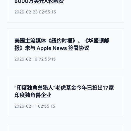
8000万美元A轮融资
2026-02-23 02:55:15
美国主流媒体《纽约时报》、《华盛顿邮
报》未与 Apple News 签署协议
2026-02-16 02:55:15
“印度独角兽猎人”老虎基金今年已投出17家
印度独角兽企业
2026-02-11 02:55:15