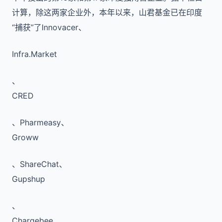
计算，除这两家企业外，本年以来，山君基金已在印度
“捕获”了Innovacer、
Infra.Market
、
CRED
、Pharmeasy、
Groww
、ShareChat、
Gupshup
、
Chargebee