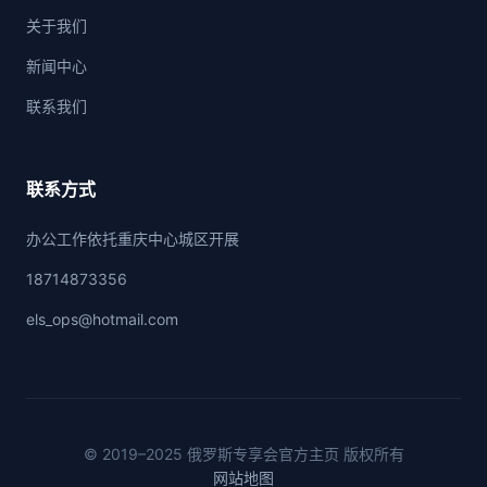
关于我们
新闻中心
联系我们
联系方式
办公工作依托重庆中心城区开展
18714873356
els_ops@hotmail.com
© 2019–2025 俄罗斯专享会官方主页 版权所有
网站地图