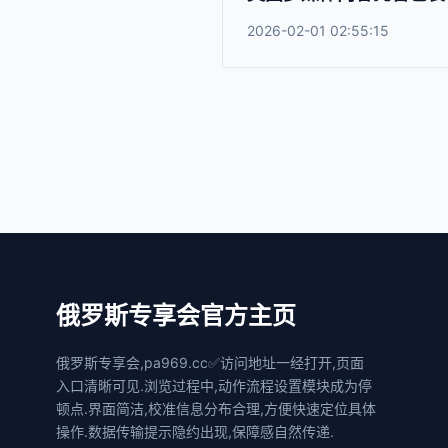
2026-02-01 02:55:15
俄罗斯专享会官方主页
俄罗斯专享会,pa969.cc✅访问地址一经打开,页面
入口清晰可见.浏览过程中,动作流程设置模块成为停
顿点.界面简洁,校准信息分布合理,方便快速定位具体
操作.数据传输提示隐约出现,保障感自然传递.