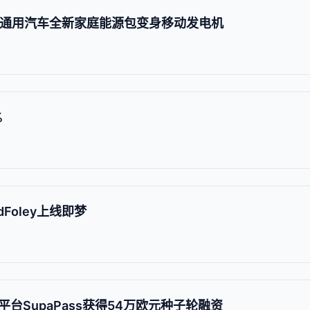
EV借助通用汽车全新家庭能源包变身移动发电机
%
Foley上线即梦
台SupaPass获得54万欧元种子轮融资