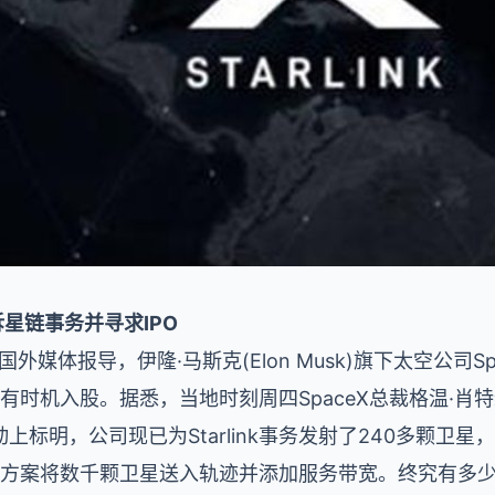
拆星链事务并寻求IPO
外媒体报导，伊隆·马斯克(Elon Musk)旗下太空公司S
者有时机入股。据悉，当地时刻周四SpaceX总裁格温·肖特维尔(G
上标明，公司现已为Starlink事务发射了240多颗卫
eX方案将数千颗卫星送入轨迹并添加服务带宽。终究有多