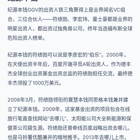
纪源本钱GGV的出资人铁三角算得上是业界闻名VC组
合，三位合伙人——符绩勋、李宏玮、童士豪都是业界的
明星出资人，都出资过独角兽公司，终年当选福布斯全球
危险出资人榜单。
纪源本钱的符绩勋可以说是李彦宏的“伯乐”。2000年，
在天使出资半年后，百度开端寻觅A轮出资人，作为德丰
杰全球创业出资基金出资总监的符绩勋担任交流，最终德
丰杰领投了1000万美元。
2008年3月，符绩勋领衔的寰慧本钱同思格本钱兼并建
立了纪源本钱。2009年，这家基金出资的项目包含在线
旅行笔直查找网站“去哪儿”、太阳能公司大全新能源和保
健茶公司碧生源。符绩勋还曾牵线百度战略出资去哪儿，
也是马铃薯优酷兼并的暗地推手。2013年去哪儿上市，