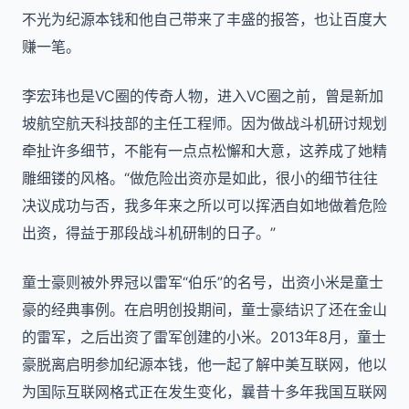
不光为纪源本钱和他自己带来了丰盛的报答，也让百度大
赚一笔。
李宏玮也是VC圈的传奇人物，进入VC圈之前，曾是新加
坡航空航天科技部的主任工程师。因为做战斗机研讨规划
牵扯许多细节，不能有一点点松懈和大意，这养成了她精
雕细镂的风格。“做危险出资亦是如此，很小的细节往往
决议成功与否，我多年来之所以可以挥洒自如地做着危险
出资，得益于那段战斗机研制的日子。”
童士豪则被外界冠以雷军“伯乐”的名号，出资小米是童士
豪的经典事例。在启明创投期间，童士豪结识了还在金山
的雷军，之后出资了雷军创建的小米。2013年8月，童士
豪脱离启明参加纪源本钱，他一起了解中美互联网，他以
为国际互联网格式正在发生变化，曩昔十多年我国互联网