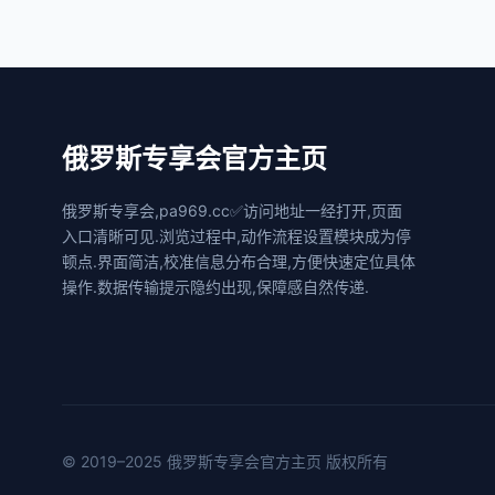
俄罗斯专享会官方主页
俄罗斯专享会,pa969.cc✅访问地址一经打开,页面
入口清晰可见.浏览过程中,动作流程设置模块成为停
顿点.界面简洁,校准信息分布合理,方便快速定位具体
操作.数据传输提示隐约出现,保障感自然传递.
© 2019–2025 俄罗斯专享会官方主页 版权所有