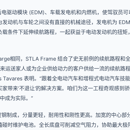
前后电驱动模块 (EDM)、车载发电机和内燃机，使驾驭员
发动机与车轮之间没有直接的机械途径，发电机为 EDM
负载条件下延伸续航路程，一起获益于电动发动机的扭矩
LA Large相同，STLA Frame 结合了史无前例的续航
V 来运送家人或为​​企业供给动力的客户供给一流的续航路
 Carlos Tavares 表明。“跟着全电动汽车和增程式电动
买家带来‘不退让’的解决方案。咱们为这一工程奇观感到
产品中成为实际。”
强度钢制成，分量更轻，耐用性和刚性更高。加宽的中心部
磕碰时维护电池。全长底盘可削减空气阻力，协助最大极