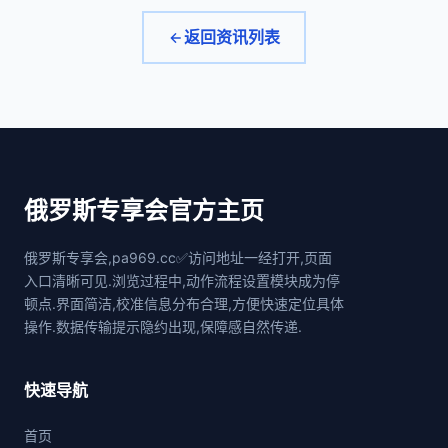
返回资讯列表
俄罗斯专享会官方主页
俄罗斯专享会,pa969.cc✅访问地址一经打开,页面
入口清晰可见.浏览过程中,动作流程设置模块成为停
顿点.界面简洁,校准信息分布合理,方便快速定位具体
操作.数据传输提示隐约出现,保障感自然传递.
快速导航
首页