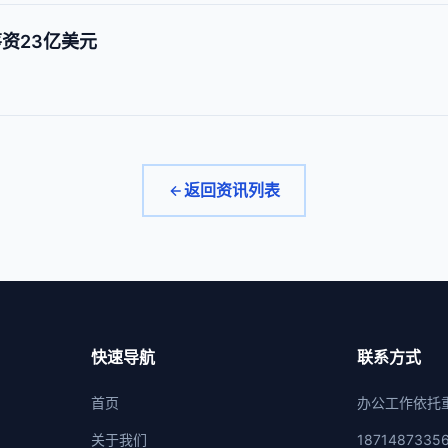
中筹资23亿美元
返回资讯列表
快速导航
联系方式
首页
办公工作依托
关于我们
1871487335