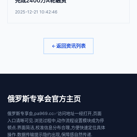
完成2400万A轮融资
2025-12-21 10:42:46
返回资讯列表
俄罗斯专享会官方主页
俄罗斯专享会,pa969.cc✅访问地址一经打开,页面
入口清晰可见.浏览过程中,动作流程设置模块成为停
顿点.界面简洁,校准信息分布合理,方便快速定位具体
操作.数据传输提示隐约出现,保障感自然传递.