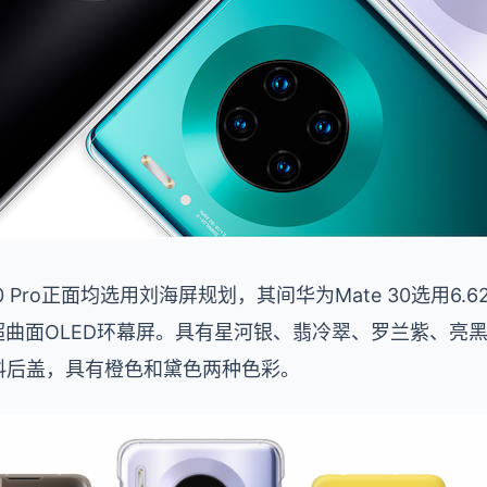
 30 Pro正面均选用刘海屏规划，其间华为Mate 30选用6
.53英寸超曲面OLED环幕屏。具有星河银、翡冷翠、罗兰紫、
皮原料后盖，具有橙色和黛色两种色彩。