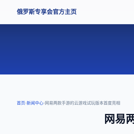
俄罗斯专享会官方主页
首页
›
新闻中心
›
网易两款手游的云游戏试玩版本首度亮相
网易