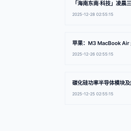
「海南东南·科技」凌晨
2025-12-28 02:55:15
苹果：M3 MacBook A
2025-12-26 02:55:15
碳化硅功率半导体模块及
2025-12-25 02:55:15