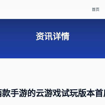
首页
资讯详情
两款手游的云游戏试玩版本首