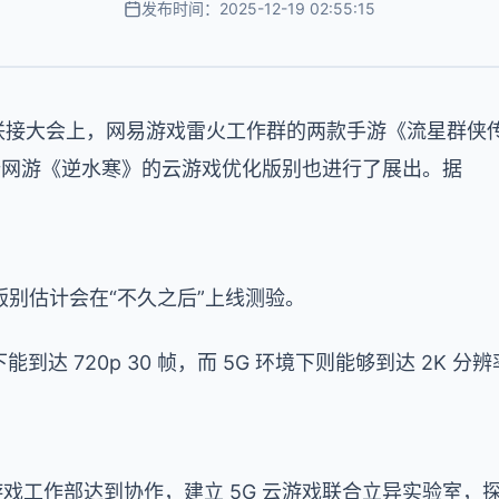
发布时间：2025-12-19 02:55:15
为全联接大会上，网易游戏雷火工作群的两款手游《流星群
端网游《逆水寒》的云游戏优化版别也进行了展出。据
别估计会在“不久之后”上线测验。
到达 720p 30 帧，而 5G 环境下则能够到达 2K 分辨率
雷火游戏工作部达到协作，建立 5G 云游戏联合立异实验室，