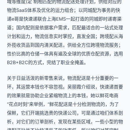
域等维度)定 制相匹配的物流配送处理计划，供给对应的
物流SaaS体系及优化的运力组合；以同城配为事务的快
递e哥是快速递联合上海EMS一起打造的同城即时递寄渠
道；国内配则是依据客户需求，匹配最适合的一站式处理
计划和运力，物流信息实时掌控，直发全国；跨境配从海
外揽收货品到国内清关配送，供给全方位跨境物流服务；
性价比高的仓储一体具有遍及全球的优质仓配资源，选用
B2B+B2C的方式，完结了职业全掩盖。
关于日益活泼的新零售来说，物流配送是十分重要的一
环，其运营本钱也不容忽视。吴丽霞介绍说，快速递首要
的效果就是协助企业紧缩物流上的本钱，她以鲜花电商
“花点时刻”来举例，“鲜花配送是十分检测物流的，为了
保鲜，它们开端挑选贵的快递公司，可是通过咱们体系剖
析，对它们的订单剖析，发现在某些区域，一些小型的物