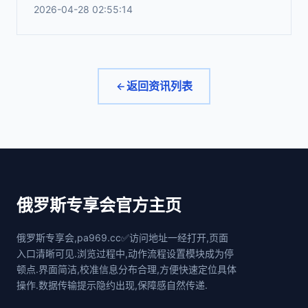
2026-04-28 02:55:14
返回资讯列表
俄罗斯专享会官方主页
俄罗斯专享会,pa969.cc✅访问地址一经打开,页面
入口清晰可见.浏览过程中,动作流程设置模块成为停
顿点.界面简洁,校准信息分布合理,方便快速定位具体
操作.数据传输提示隐约出现,保障感自然传递.