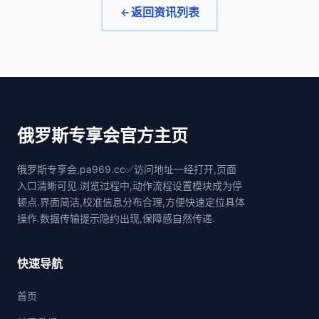
返回资讯列表
俄罗斯专享会官方主页
俄罗斯专享会,pa969.cc✅访问地址一经打开,页面
入口清晰可见.浏览过程中,动作流程设置模块成为停
顿点.界面简洁,校准信息分布合理,方便快速定位具体
操作.数据传输提示隐约出现,保障感自然传递.
快速导航
首页