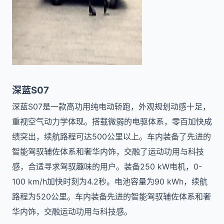
深蓝S07
深蓝S07是一款高功用纯电动轿跑，外观规划动感十足，
重视空气动力学体现。搭载微弱的电驱体系，零百加快成
绩突出，续航路程可达500公里以上。车内装备了先进的
智能驾驭辅佐体系和奢华内饰，交融了运动功用与科技
感，合适寻求驾驭趣味的用户。装备250 kW电机，0-
100 km/h加快时刻为4.2秒。电池容量为90 kWh，续航
路程为520公里。车内装备先进的智能驾驭辅佐体系和奢
华内饰，交融运动功用与科技感。