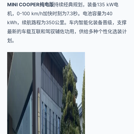
MINI COOPER纯电版
持续经典规划，装备135 kW电
机，0-100 km/h加快时刻为7.3秒。电池容量为40
kWh，续航路程为350公里。车内智能化装备晋级，支撑
最新的车载互联和驾驭辅佐功用，供给多种个性化选装计
划。