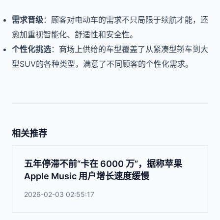
需求晋级
：顾客对电动车的需求不只局限于续航才能，还
愈加重视智能化、舒适性和安全性。
个性化挑选
：商场上供给的车型覆盖了从紧凑型轿车到大
型SUV的各种类型，满意了不同顾客的个性化需求。
相关推荐
五年停滞不前“卡在 6000 万”，据称苹果
Apple Music 用户增长速度缓慢
2026-02-03 02:55:17