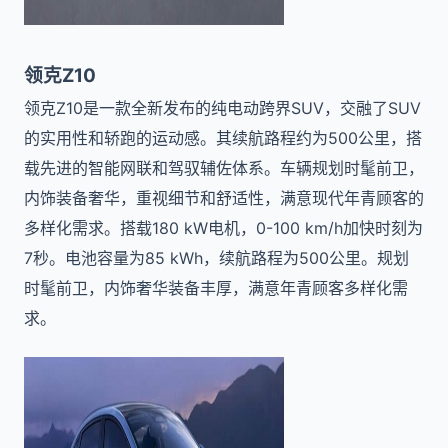
领克Z10
领克Z10是一款全新发布的纯电动跨界SUV，交融了SUV
的实用性和轿跑的运动感。其续航路程约为500公里，搭
载先进的智能网联和驾驭辅佐体系。车辆规划时髦前卫，
内饰装备奢华，重视细节和舒适性，满意现代年青顾客的
多样化需求。搭载180 kW电机，0-100 km/h加快时刻为
7秒。电池容量为85 kWh，续航路程为500公里。规划
时髦前卫，内饰奢华装备丰厚，满意年青顾客多样化需
求。