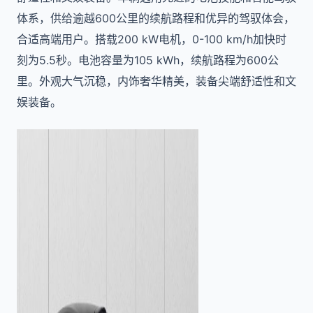
体系，供给逾越600公里的续航路程和优异的驾驭体会，
合适高端用户。搭载200 kW电机，0-100 km/h加快时
刻为5.5秒。电池容量为105 kWh，续航路程为600公
里。外观大气沉稳，内饰奢华精美，装备尖端舒适性和文
娱装备。