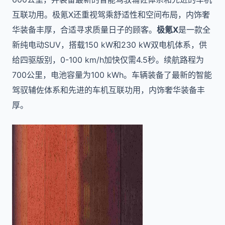
互联功用。极氪X还重视驾乘舒适性和空间布局，内饰奢
华装备丰厚，合适寻求质量日子的顾客。
极氪X
是一款全
新纯电动SUV，搭载150 kW和230 kW双电机体系，供
给四驱版别，0-100 km/h加快仅需4.5秒。续航路程为
700公里，电池容量为100 kWh。车辆装备了最新的智能
驾驭辅佐体系和先进的车机互联功用，内饰奢华装备丰
厚。