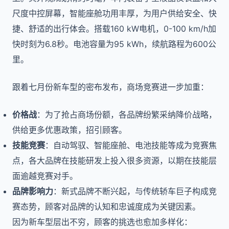
尺度中控屏幕，智能座舱功用丰厚，为用户供给安全、快
捷、舒适的出行体会。搭载160 kW电机，0-100 km/h加
快时刻为6.8秒。电池容量为95 kWh，续航路程为600公
里。
跟着七月份新车型的密布发布，商场竞赛进一步加重：
价格战
：为了抢占商场份额，各品牌纷繁采纳降价战略，
供给更多优惠政策，招引顾客。
技能竞赛
：自动驾驭、智能座舱、电池技能等成为竞赛焦
点，各大品牌在技能研发上投入很多资源，以期在技能层
面逾越竞赛对手。
品牌影响力
：新式品牌不断兴起，与传统轿车巨子构成竞
赛态势，顾客对品牌的认知和忠诚度成为关键因素。
因为新车型层出不穷，顾客的挑选也愈加多样化：