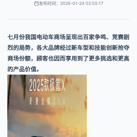
发布时间：2026-01-24 02:55:17
七月份我国电动车商场呈现出百家争鸣、竞赛剧
烈的局势，各大品牌经过新车型和技能创新抢夺
商场份额，顾客也因而享用到了更多挑选和更高
的产品价值。