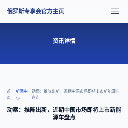
俄罗斯专享会官方主页
资讯详情
首
新闻中
动察：推陈出新，近期中国市场即将上市新能源车
›
›
页
心
盘点
动察：推陈出新，近期中国市场即将上市新能
源车盘点