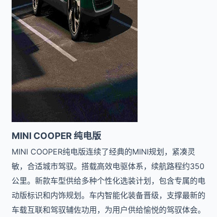
MINI COOPER 纯电版
MINI COOPER纯电版连续了经典的MINI规划，紧凑灵
敏，合适城市驾驭。搭载高效电驱体系，续航路程约350
公里。新款车型供给多种个性化选装计划，包含专属的电
动版标识和内饰规划。车内智能化装备晋级，支撑最新的
车载互联和驾驭辅佐功用，为用户供给愉悦的驾驭体会。