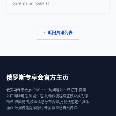
2026-01-09 02:55:17
返回资讯列表
俄罗斯专享会官方主页
俄罗斯专享会,pa969.cc✅访问地址一经打开,页面
入口清晰可见.浏览过程中,动作流程设置模块成为停
顿点.界面简洁,校准信息分布合理,方便快速定位具体
操作.数据传输提示隐约出现,保障感自然传递.