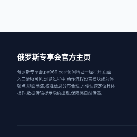
俄罗斯专享会官方主页
俄罗斯专享会,pa969.cc✅访问地址一经打开,页面
入口清晰可见.浏览过程中,动作流程设置模块成为停
顿点.界面简洁,校准信息分布合理,方便快速定位具体
操作.数据传输提示隐约出现,保障感自然传递.