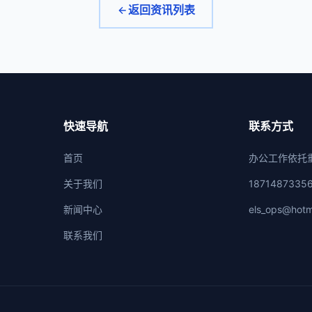
返回资讯列表
快速导航
联系方式
首页
办公工作依托
关于我们
1871487335
新闻中心
els_ops@hotm
联系我们