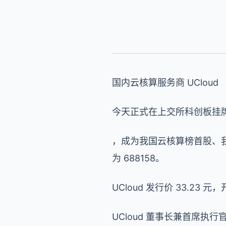
国内云核算服务商 UClou
今天正式在上交所科创板挂
，成为我国云核算榜首股、我国
为 688158。
UCloud 发行价 33.23 
UCloud 董事长兼首席执