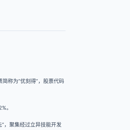
票简称为“优刻得”，股票代码
22%。
为先”，聚集经过立异技能开发