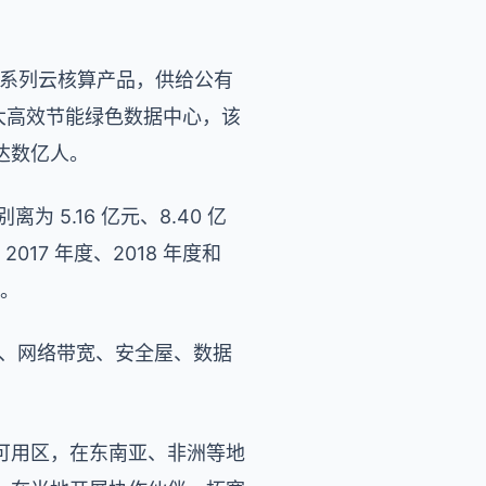
径等一系列云核算产品，供给公有
大高效节能绿色数据中心，该
达数亿人。
别离为 5.16 亿元、8.40 亿
017 年度、2018 年度和
入。
云硬盘、网络带宽、安全屋、数据
 个可用区，在东南亚、非洲等地