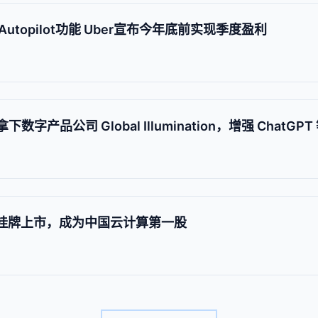
topilot功能 Uber宣布今年底前实现季度盈利
数字产品公司 Global Illumination，增强 ChatGP
创板挂牌上市，成为中国云计算第一股