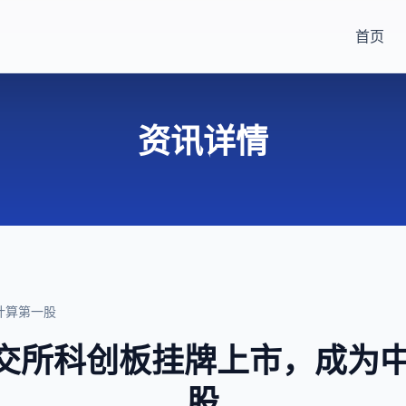
首页
资讯详情
计算第一股
 在上交所科创板挂牌上市，成为
股