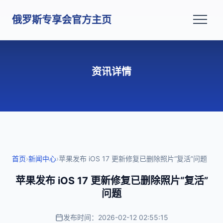
俄罗斯专享会官方主页
资讯详情
首页
›
新闻中心
›
苹果发布 iOS 17 更新修复已删除照片“复活”问题
苹果发布 iOS 17 更新修复已删除照片“复活”
问题
发布时间：2026-02-12 02:55:15