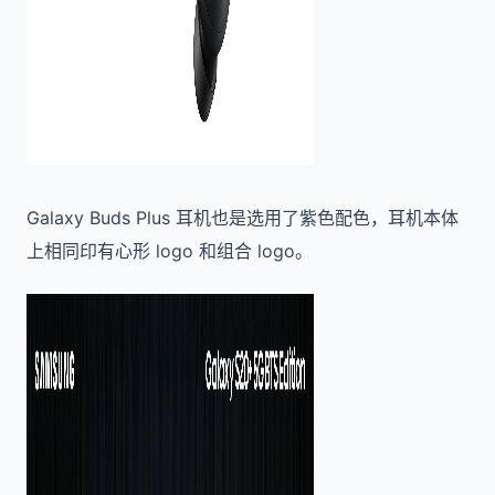
Galaxy Buds Plus 耳机也是选用了紫色配色，耳机本体
上相同印有心形 logo 和组合 logo。