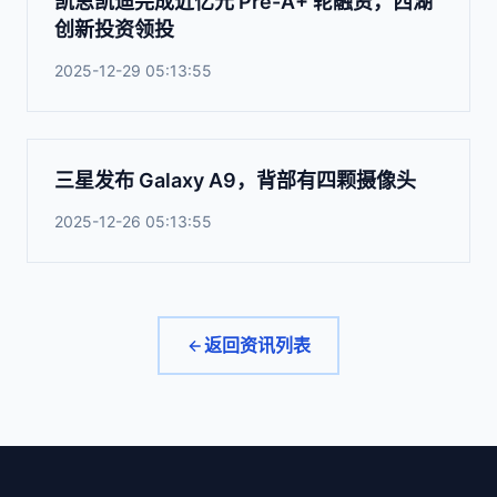
凯思凯迪完成近亿元 Pre-A+ 轮融资，西湖
创新投资领投
2025-12-29 05:13:55
三星发布 Galaxy A9，背部有四颗摄像头
2025-12-26 05:13:55
返回资讯列表