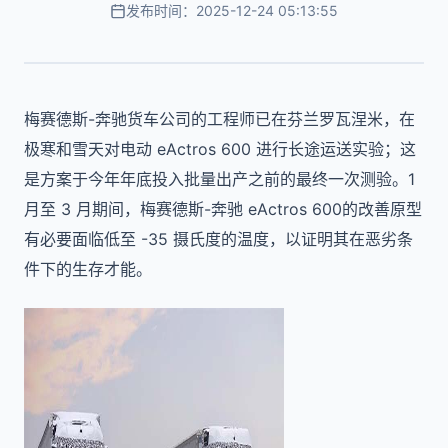
发布时间：2025-12-24 05:13:55
梅赛德斯-奔驰货车公司的工程师已在芬兰罗瓦涅米，在
极寒和雪天对电动 eActros 600 进行长途运送实验；这
是方案于今年年底投入批量出产之前的最终一次测验。1
月至 3 月期间，梅赛德斯-奔驰 eActros 600的改善原型
有必要面临低至 -35 摄氏度的温度，以证明其在恶劣条
件下的生存才能。