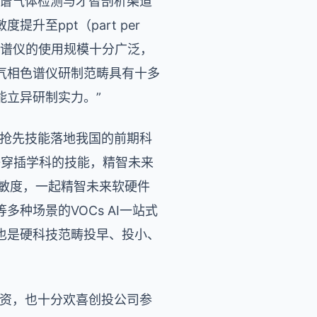
色谱气体检测与才智剖析渠道
至ppt（part per
相色谱仪的使用规模十分广泛，
气相色谱仪研制范畴具有十多
能立异研制实力。”
球抢先技能落地我国的前期科
I等穿插学科的技能，精智未来
灵敏度，一起精智未来软硬件
种场景的VOCs AI一站式
也是硬科技范畴投早、投小、
融资，也十分欢喜创投公司参