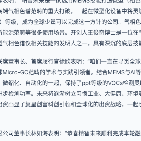
峰表明：“精智未来是一家选用MEMS技能打造微型气相
端气相色谱范畴的重大打破，一起在微型化设备中将灵敏度提升
即万亿分之一）等级，成为全球少量可以完成这一方针的公司。气
新能源范畴等很多使用场景。开创人王俊奇博士是一位在
型气相色谱仪相关技能的发明人之一，具有深沉的底层技
联席董事长、首席履行官徐欣表明：“咱们一直在寻觅全
Micro-GC范畴的学术与实践引领者。结合MEMS与A
微缩化、自动化的一起，保持了ppt等级的VOCs检测
步检测功率。未来将逐渐树立习惯工业、大健康、环境等多
出资凸显了复星创富科创引领和全球化的出资战略，一起
限公司董事长林如海表明：“恭喜精智未来顺利完成本轮