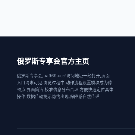
俄罗斯专享会官方主页
俄罗斯专享会,pa969.cc✅访问地址一经打开,页面
入口清晰可见.浏览过程中,动作流程设置模块成为停
顿点.界面简洁,校准信息分布合理,方便快速定位具体
操作.数据传输提示隐约出现,保障感自然传递.