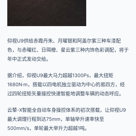
仰视U9供给赤霞丹朱、月曜银和阿盖尔紫三种车漆配
色，与赤曜红、日珥橙、星云紫三种内饰色彩调配，将于
年中正式发动交给。
据介绍，仰视U9最大马力超越1300Ps，最大扭矩
1680N·m，搭载以四电机独立驱动为中心的易四方，经
过四轮扭矩矢量操控快速智能地调整车辆的动态呼应。
云辇-X智能全自动车身操控体系的初次搭载，让仰视U9
最大调理行程到达75mm，单轴举升速率快至
500mm/s，单轮最大举升力超越1吨。