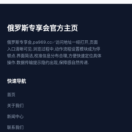
俄罗斯专享会官方主页
俄罗斯专享会,pa969.cc✅访问地址一经打开,页面
入口清晰可见.浏览过程中,动作流程设置模块成为停
顿点.界面简洁,校准信息分布合理,方便快速定位具体
操作.数据传输提示隐约出现,保障感自然传递.
快速导航
首页
关于我们
新闻中心
联系我们