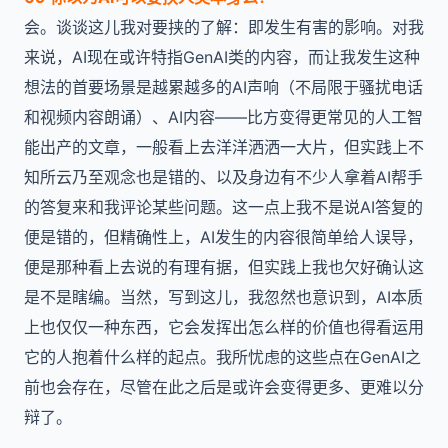
会。谈谈这儿我对要挟的了解：即发生有害的影响。对我
来说，AI现在或许特指GenAI类的内容，而让我发生这种
想法的首要场景是越累越多的AI声响（不局限于骚扰电话
和视频内容朗诵）、AI内容——比方变得更常见的人工智
能出产的文章，一般看上去洋洋洒洒一大片，但实践上不
知所云乃至观念也是错的、以及身边有不少人拿着AI帮手
的答复来和我评论某些问题。这一点上我不是说AI答复的
便是错的，但精确性上，AI发生的内容很简单给人误导，
便是那种看上去说的有理有据，但实践上我也欠好确认这
是不是瞎编。当然，写到这儿，我忽然也意识到，AI本质
上也仅仅一种东西，它会发挥出怎么样的价值也得看运用
它的人抱着什么样的起点。我所忧虑的这些点在GenAI之
前也会存在，尽管在此之后是或许会变得更多、更难以分
辩了。