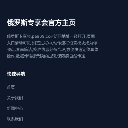
俄罗斯专享会官方主页
俄罗斯专享会,pa969.cc✅访问地址一经打开,页面
入口清晰可见.浏览过程中,动作流程设置模块成为停
顿点.界面简洁,校准信息分布合理,方便快速定位具体
操作.数据传输提示隐约出现,保障感自然传递.
快速导航
首页
关于我们
新闻中心
联系我们