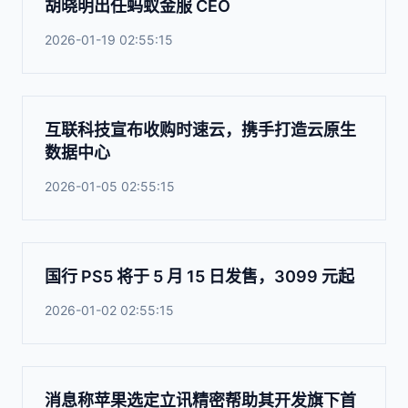
胡晓明出任蚂蚁金服 CEO
2026-01-19 02:55:15
互联科技宣布收购时速云，携手打造云原生
数据中心
2026-01-05 02:55:15
国行 PS5 将于 5 月 15 日发售，3099 元起
2026-01-02 02:55:15
消息称苹果选定立讯精密帮助其开发旗下首