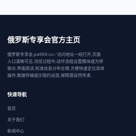
俄罗斯专享会官方主页
俄罗斯专享会,pa969.cc✅访问地址一经打开,页面
入口清晰可见.浏览过程中,动作流程设置模块成为停
顿点.界面简洁,校准信息分布合理,方便快速定位具体
操作.数据传输提示隐约出现,保障感自然传递.
快速导航
首页
关于我们
新闻中心