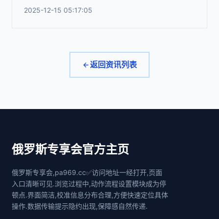
2025-12-15 05:17:05
返回资讯列表
俄罗斯专享会官方主页
俄罗斯专享会,pa969.cc✅访问地址一经打开,页面
入口清晰可见.浏览过程中,动作流程设置模块成为停
顿点.界面简洁,校准信息分布合理,方便快速定位具体
操作.数据传输提示隐约出现,保障感自然传递.