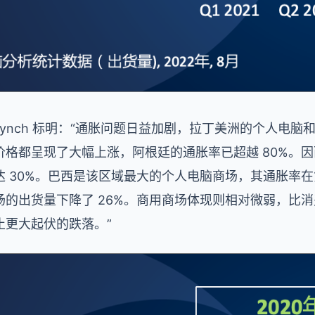
rian Lynch 标明：“通胀问题日益加剧，拉丁美洲的个人
价格都呈现了大幅上涨，阿根廷的通胀率已超越 80%。
 30%。巴西是该区域最大的个人电脑商场，其通胀率在第
场的出货量下降了 26%。商用商场体现则相对微弱，比
止更大起伏的跌落。”