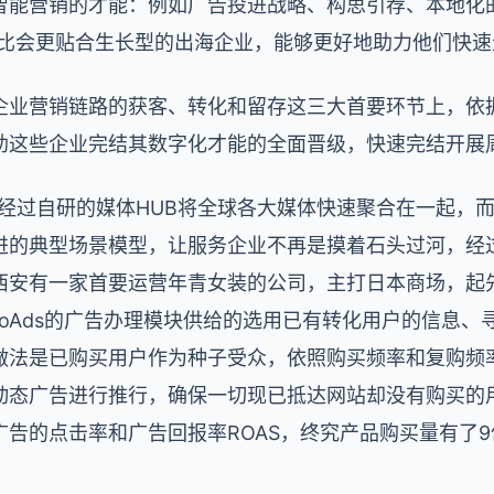
智能营销的才能：例如广告投进战略、构思引荐、本地化
类产品比会更贴合生长型的出海企业，能够更好地助力他们快速
业营销链路的获客、转化和留存这三大首要环节上，依据Si
助这些企业完结其数字化才能的全面晋级，快速完结开展
经过自研的媒体HUB将全球各大媒体快速聚合在一起，
进的典型场景模型，让服务企业不再是摸着石头过河，经
西安有一家首要运营年青女装的公司，主打日本商场，起先
noAds的广告办理模块供给的选用已有转化用户的信息
做法是已购买用户作为种子受众，依照购买频率和复购频
动态广告进行推行，确保一切现已抵达网站却没有购买的
告的点击率和广告回报率ROAS，终究产品购买量有了9