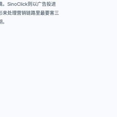
inoClick则以广告投进
形来处理营销链路里最要害三
期。