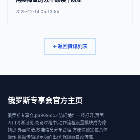
2025-12-14 05:13:55
返回资讯列表
俄罗斯专享会官方主页
俄罗斯专享会,pa969.cc✅访问地址一经打开,页面
入口清晰可见.浏览过程中,动作流程设置模块成为停
顿点.界面简洁,校准信息分布合理,方便快速定位具体
操作.数据传输提示隐约出现,保障感自然传递.