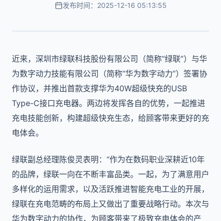
发布时间：2025-12-16 05:13:55
近来，深圳市绿联科技股份有限公司（简称“绿联”）与华
为数字动力技能有限公司（简称“华为数字动力”）签署协
作协议，并推出首款支撑华为40W超级快充的USB
Type-C接口充电器。两边将发挥各自的优势，一起推进
充电技能创新，构建超级快充生态，给顾客带来更好的充
电体会。
绿联副总经理陈俊灵表明：“作为在数码职业深耕近10年
的品牌，绿联一向在不断丰富品类。一起，为了满意用户
多样化的运用需求，以及活跃推进智能充电工业的开展，
绿联在充电范畴的布局上又做出了重要战略行动。本次与
华为数字动力的协作，为顾客带来了极致充电体会的产