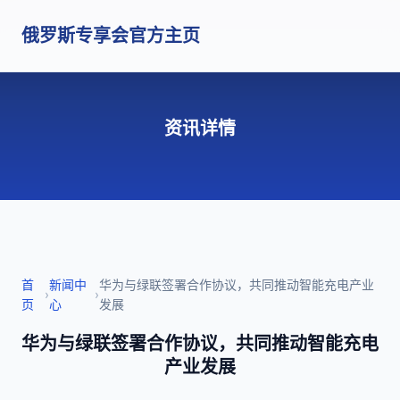
俄罗斯专享会官方主页
资讯详情
首
新闻中
华为与绿联签署合作协议，共同推动智能充电产业
›
›
页
心
发展
华为与绿联签署合作协议，共同推动智能充电
产业发展