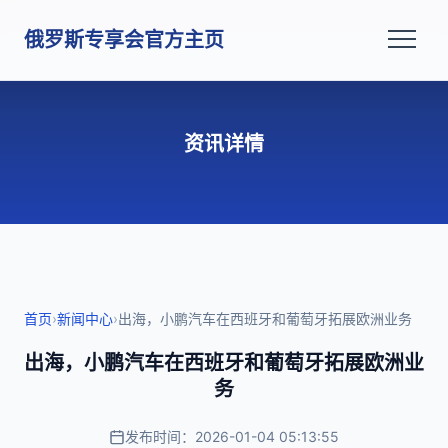
俄罗斯专享会官方主页
资讯详情
首页
›
新闻中心
›
出海，小鹏汽车在西班牙和葡萄牙拓展欧洲业务
出海，小鹏汽车在西班牙和葡萄牙拓展欧洲业
务
发布时间：2026-01-04 05:13:55