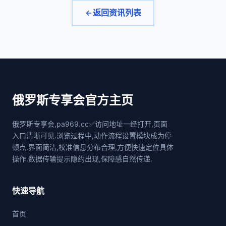
返回资讯列表
俄罗斯专享会官方主页
俄罗斯专享会,pa969.cc✅访问地址一经打开,页面
入口清晰可见.浏览过程中,动作流程设置模块成为停
顿点.界面简洁,校准信息分布合理,方便快速定位具体
操作.数据传输提示隐约出现,保障感自然传递.
快速导航
首页