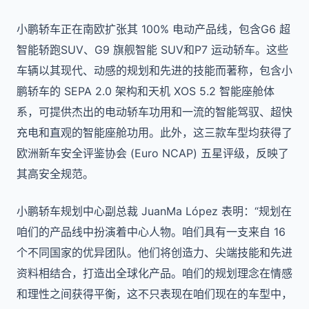
小鹏轿车正在南欧扩张其 100% 电动产品线，包含G6 超
智能轿跑SUV、G9 旗舰智能 SUV和P7 运动轿车。这些
车辆以其现代、动感的规划和先进的技能而著称，包含小
鹏轿车的 SEPA 2.0 架构和天机 XOS 5.2 智能座舱体
系，可提供杰出的电动轿车功用和一流的智能驾驭、超快
充电和直观的智能座舱功用。此外，这三款车型均获得了
欧洲新车安全评鉴协会 (Euro NCAP) 五星评级，反映了
其高安全规范。
小鹏轿车规划中心副总裁 JuanMa López 表明：“规划在
咱们的产品线中扮演着中心人物。咱们具有一支来自 16
个不同国家的优异团队。他们将创造力、尖端技能和先进
资料相结合，打造出全球化产品。咱们的规划理念在情感
和理性之间获得平衡，这不只表现在咱们现在的车型中，