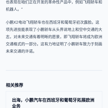
也表现在咱们正在开发的革命性产品中，例如飞翔轿车和
机器人。”
小鹏X2电动飞翔轿车也在西班牙和葡萄牙初次露脸。这
项先进技能表现了小鹏轿车从头界说地上和空中交通的大
志，对未来交通有着明晰的愿景，即飞翔轿车将成为欧洲
交通格式的一部分。这有力地证明了小鹏轿车致力于刻画
未来交通的许诺。
相关推荐
出海，小鹏汽车在西班牙和葡萄牙拓展欧洲
业务