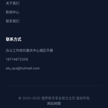
关于我们
新闻中心
联系我们
联系方式
办公工作依托重庆中心城区开展
18714873356
els_ops@hotmail.com
© 2023–2025 俄罗斯专享会官方主页 版权所有
网站地图