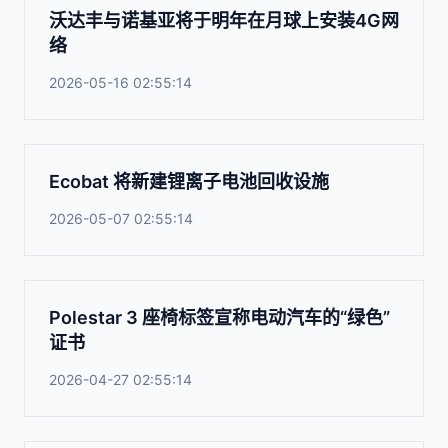
沃达丰与诺基亚将于明年在月球上安装4G网
络
2026-05-16 02:55:14
Ecobat 将新建锂离子电池回收设施
2026-05-07 02:55:14
Polestar 3 座椅标签宣称电动汽车的“绿色”
证书
2026-04-27 02:55:14