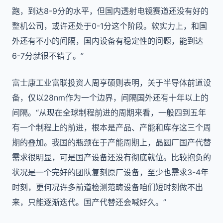
跑，到达8-9分的水平，但国内透射电镜赛道还没有好的
整机公司，或许还处于0-1分这个阶段。软实力上，和国
外还有不小的间隔，国内设备有稳定性的问题，能到达
6-7分就很不错了。”
富士康工业富联投资人周亨硕则表明，关于半导体前道设
备，仅以28nm作为一个边界，间隔国外还有十年以上的
间隔。“从现在全球制程前进的周期来看，一般四到五年
有一个制程上的前进，根本是产品、产能和库存这三个周
期的叠加。我国的瓶颈在于产能周期上，晶圆厂国产代替
需求很明显，可是国产设备还没有彻底就位。比较抱负的
状况是一个完好的团队复刻原厂设备，至少也需求3-4年
时刻，更何况许多前道检测范畴设备咱们短时刻做不出
来，只能逐渐迭代。国产代替还会喊好久。”