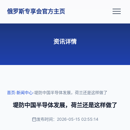
俄罗斯专享会官方主页
资讯详情
首页
›
新闻中心
›
堤防中国半导体发展，荷兰还是这样做了
堤防中国半导体发展，荷兰还是这样做了
发布时间：2026-05-15 02:55:14