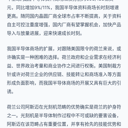
元，同比增加9%/11%，我国半导体资料商场长时刻增速
更高。随同国内晶圆厂商全球市占率不断提高，关于资料
自主可控注重度增强，国内厂商有望掌握机会，加快产品
导入与放量进展，迎来快速成长时刻。
我国半导体商场的扩展，对跟随美国限令的荷兰来说，或
许确实是一种困难的选择。荷兰政府和企业需求在经济利
益、世界政治考量和商业协作之间进行权衡。美国制裁方
针或许对荷兰企业的供应链、技能转让和商场准入等方面
形成负面影响，而我国半导体商场的开展又具有巨大的引
诱。
荷兰公司阿斯迈在光刻机范畴的优势确实是荷兰的护身符
之一。光刻机是半导体制作过程中不可或缺的要害设备，
阿斯迈在该范畴占有重要位置，并享有抢先的技能优势和