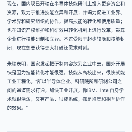
现在，国内现已开端在半导体技能研制上投入更多资金和
资源，致力于推进技能立异和开展；并竭力促进工业界、
学术界和研究组织的协作，提高技能的转化和使用质量；
也在知识产权维护和科研效果转化机制上进行改革，鼓舞
企业进行技能研制和立异。不过受限于起步较晚和技能封
闭，现在想要获得更大打破还需求时刻。
朱瑞表明，国家发起把研制内容放到企业中去，国外开展
快是因为技能转化才能很强，技能从高校出来，很快就能
工业工程化。“所以半导体企业、科研院所和研制公司之
间的通道需求打通，加快工业开展。像IBM、Intel自身学
术就很活泼，又有产品，很成系统，都是堆集和相互协作
的效果。”