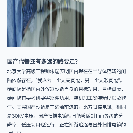
国产代替还有多远的路要走？
北京大学高级工程师朱瑞表明国内现在在半导体范畴的间
隔依然存在，“我以为一个是硬间隔，另一个是软间隔”。
硬间隔是指国内外仪器设备自身的目标功用、目标间隔，
硬间隔首要考研要害部件功用、装机加工安装精度以及软
件。其实国产设备是在逐渐前进的，比方扫描电镜，相同
是30KV电压，国产扫描电镜相同能够做到1nm等级的分
辨率，低压功用也还行，正在渐渐追逐与国外扫描电镜的