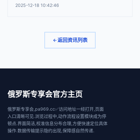
2025-12-18 10:42:46
返回资讯列表
俄罗斯专享会官方主页
俄罗斯专享会,pa969.cc✅访问地址一经打开,页面
入口清晰可见.浏览过程中,动作流程设置模块成为停
顿点.界面简洁,校准信息分布合理,方便快速定位具体
操作.数据传输提示隐约出现,保障感自然传递.